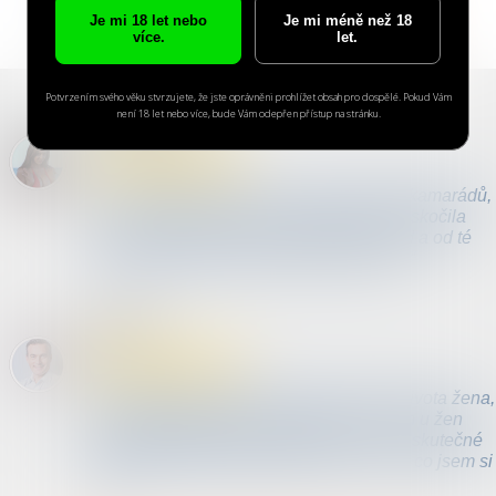
Je mi 18 let nebo
Je mi méně než 18
více.
let.
Potvrzením svého věku stvrzujete, že jste oprávněni prohlížet obsah pro dospělé. Pokud Vám
není 18 let nebo více, bude Vám odepřen přístup na stránku.
Kateřina, 27
„Od mé registrace jsem tu poznala 6 fajn kamarádů,
ale až s Pavlem od prvního okamžiku přeskočila
jiskra. Prožili jsme spolu nádherný víkend a od té
chvíle plánujeme společnou budoucnost.“
Petr, 34
„Díky této seznamce vstoupila do mého života žena,
která měla přesně ty vlastnosti, které jsem u žen
dlouhodobě postrádal. Připadalo mi to neskutečné
a ona mi každý den dokazuje, že je vším, co jsem si
přál.“