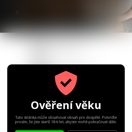
osobních údajů
.
Ano, chci dostávat marketingové e-maily, abych ze svého
seznamovacího zážitku vytěžil co nejvíce. (Odhlásit se můžeš
kdykoliv)
Každý ženský profil
ověřujeme
Více jak 1.000 nových
uživatelů každý den
Zabezpečený přenos dat
Ověření věku
skrze protokol SSL
Tato stránka může obsahovat obsah pro dospělé. Potvrďte
prosím, že jste starší 18-ti let, abyste mohli pokračovat dále.