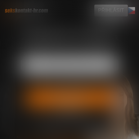
PŘIHLÁSIT
Zaregistruj se zdarma
NEBO
Přihlas se pomocí Google
Kliknutím na „POKRAČOVAT" souhlasím s
VOP
a
Zásadami ochrany